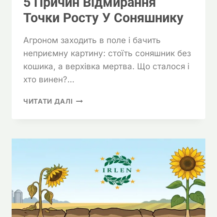
5 Причин Відмирання
Точки Росту У Соняшнику
Агроном заходить в поле і бачить
неприємну картину: стоїть соняшник без
кошика, а верхівка мертва. Що сталося і
хто винен?…
5
ЧИТАТИ ДАЛІ
ПРИЧИН
ВІДМИРАННЯ
ТОЧКИ
РОСТУ
У
СОНЯШНИКУ