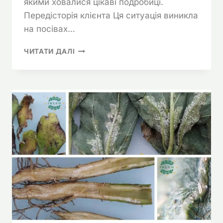
якими ховалися цікаві подробиці.
Передісторія клієнта Ця ситуація виникла
на посівах…
СОНЯШНИК
ЧИТАТИ ДАЛІ
ГЕНЕРАЛІС:
ПОТЕМНІННЯ
ЛИСТЯ
ТА
ВСИХАННЯ
–
ЩО
ПРИХОВУВАЛИ
ЗВИЧАЙНІ
СИМПТОМИ