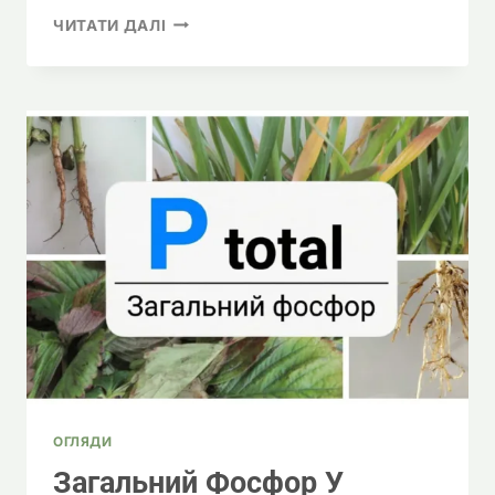
ІЛЮЗІЯ
ЧИТАТИ ДАЛІ
ТА
ПРИЧИНИ
ПОСУХИ:
ЧОМУ
СОНЯШНИК
НА
СУСІДНЬОМУ
ПОЛІ
РОСТЕ,
А
НА
ТВОЄМУ
ГИНЕ
ОГЛЯДИ
Загальний Фосфор У