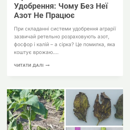
Удобрення: Чому Без Неї
Азот Не Працює
При складанні системи удобрення аграрії
зазвичай ретельно розраховують азот,
фосфор і калій – а сірка? Це помилка, яка
коштує врожаю….
СІРКА
ЧИТАТИ ДАЛІ
В
СИСТЕМІ
УДОБРЕННЯ:
ЧОМУ
БЕЗ
НЕЇ
АЗОТ
НЕ
ПРАЦЮЄ