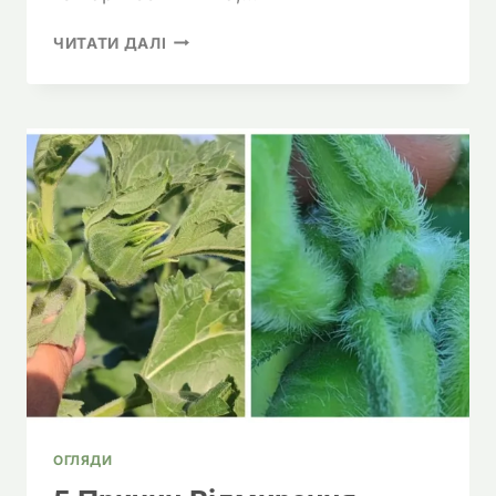
СОНЯШНИК
ЧИТАТИ ДАЛІ
ВІДСТАЄ
В
РОСТІ:
ЯК
ПЛУЖНА
ПІДОШВА
ТА
ГЕРБІЦИД
ЗНИЩИЛИ
ВРОЖАЙ
НА
90
ГЕКТАРАХ
ОГЛЯДИ