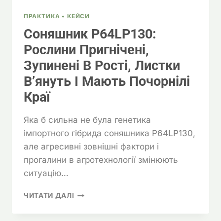
ПРАКТИКА • КЕЙСИ
Соняшник P64LP130:
Рослини Пригнічені,
Зупинені В Рості, Листки
В’януть І Мають Почорнілі
Краї
Яка б сильна не була генетика
імпортного гібрида соняшника P64LP130,
але агресивні зовнішні фактори і
прогалини в агротехнології змінюють
ситуацію…
СОНЯШНИК
ЧИТАТИ ДАЛІ
P64LP130:
РОСЛИНИ