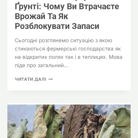
Ґрунті: Чому Ви Втрачаєте
Врожай Та Як
Розблокувати Запаси
Сьогодні розглянемо ситуацію з якою
стикаються фермерські господарства як
на відкритих полях так і в теплицях. Мова
піде про загальний…
ЗАГАЛЬНИЙ
ЧИТАТИ ДАЛІ
ФОСФОР
У
ҐРУНТІ:
ЧОМУ
ВИ
ВТРАЧАЄТЕ
ВРОЖАЙ
ТА
ЯК