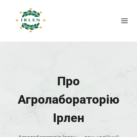
Перейти
до
вмісту
Про
Агролабораторію
Ірлен