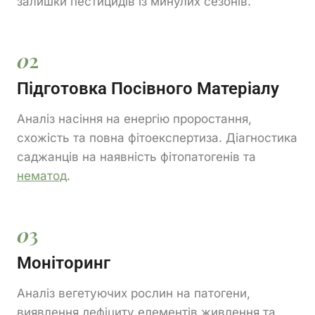
залишки пестицидів із минулих сезонів.
0
2
Підготовка Посівного Матеріалу
Аналіз насіння на енергію проростання,
схожість та повна фітоекспертиза. Діагностика
саджанців на наявність фітопатогенів та
нематод
.
0
3
Моніторинг
Аналіз вегетуючих рослин на патогени,
виявлення дефіциту елементів живлення та