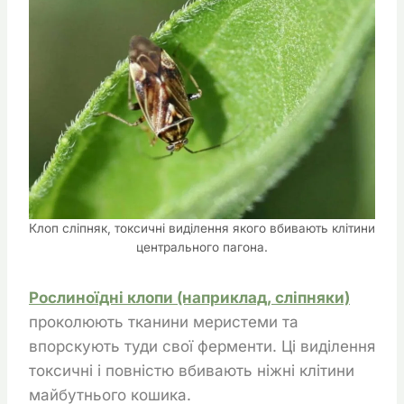
Клоп сліпняк, токсичні виділення якого вбивають клітини
центрального пагона.
Рослиноїдні клопи (наприклад, сліпняки)
проколюють тканини меристеми та
впорскують туди свої ферменти. Ці виділення
токсичні і повністю вбивають ніжні клітини
майбутнього кошика.