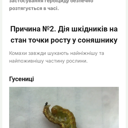
застосування гербіциду безпечно
розтягується в часі.
Причина №2. Дія шкідників на
стан точки росту у соняшнику
Комахи завжди шукають найніжнішу та
найпоживнішу частину рослини.
Гусениці