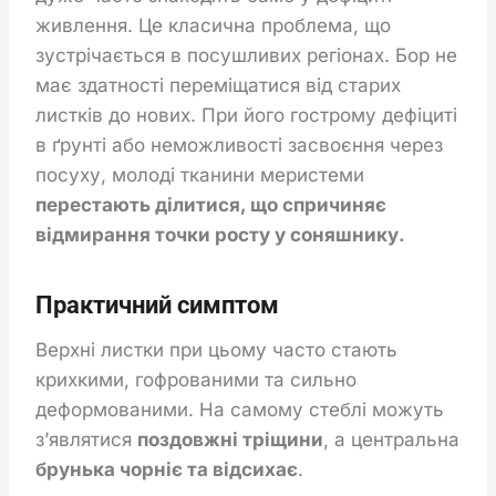
живлення. Це класична проблема, що
зустрічається в посушливих регіонах. Бор не
має здатності переміщатися від старих
листків до нових. При його гострому дефіциті
в ґрунті або неможливості засвоєння через
посуху, молоді тканини меристеми
перестають ділитися, що спричиняє
відмирання точки росту у соняшнику.
Практичний симптом
Верхні листки при цьому часто стають
крихкими, гофрованими та сильно
деформованими. На самому стеблі можуть
з’являтися
поздовжні тріщини
, а центральна
брунька чорніє та відсихає
.