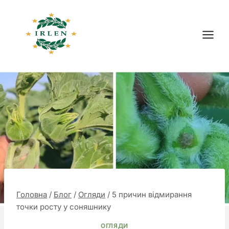
Перейти
до
вмісту
Головна
/
Блог
/
Огляди
/
5 причин відмирання
точки росту у соняшнику
ОГЛЯДИ