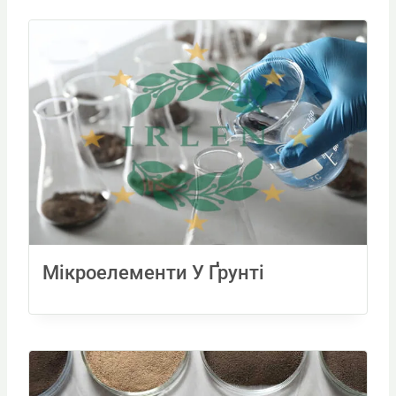
Мікроелементи У Ґрунті