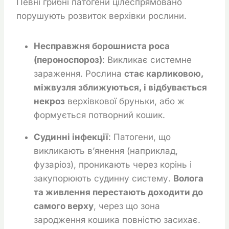
Певні грибні патогени цілеспрямовано
порушують розвиток верхівки рослини.
Несправжня борошниста роса
(пероноспороз)
: Викликає системне
зараження. Рослина
стає карликовою,
міжвузля зближуються, і відбувається
некроз
верхівкової бруньки, або ж
формується потворний кошик.
Судинні інфекції
: Патогени, що
викликають в’янення (наприклад,
фузаріоз), проникають через корінь і
закупорюють судинну систему.
Волога
та живлення перестають доходити до
самого верху
, через що зона
зародження кошика повністю засихає.