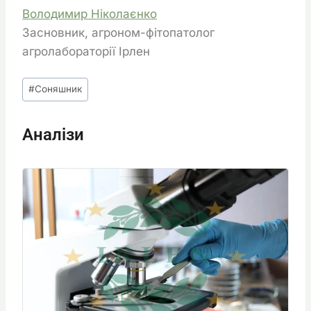
Володимир Ніколаєнко
Засновник, агроном-фітопатолог
агролабораторії Ірлен
Позначки
#
Соняшник
запису:
Аналізи