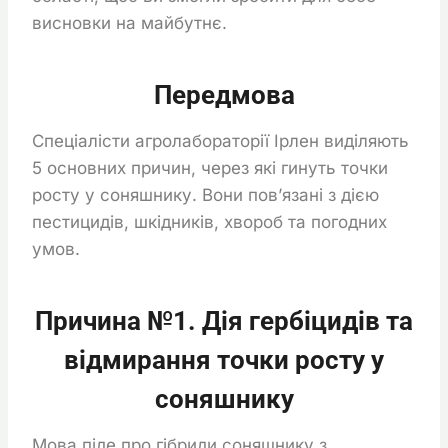
висновки на майбутнє.
Передмова
Спеціалісти агролабораторії Ірлен виділяють
5 основних причин, через які гинуть точки
росту у соняшнику. Вони пов’язані з дією
пестицидів, шкідників, хвороб та погодних
умов.
Причина №1. Дія гербіцидів та
відмирання точки росту у
соняшнику
Мова піде про гібриди соняшнику з