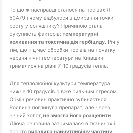
То що ж насправді сталося на посівах ЛГ
50479 і чому відбулося відмирання точки
росту у соняшнику? Причиною стала
сукупність факторів:
температурні
коливання та токсична дія гербіциду
. Річ у
тім, що під час обробки посівів на початку
червня нічні температури на Київщині
трималися на рівні 7-10 градусів тепла.
Для теплолюбної культури температура
нижче 10 градусів є вже сильним стресом.
Обмін речовин практично зупиняється.
Рослина поглинула препарат, але через
нічний холод
не змогла його розщепити
.
Діюча речовина затрималася в тканинах і
просто
випалила найчутливішу частину