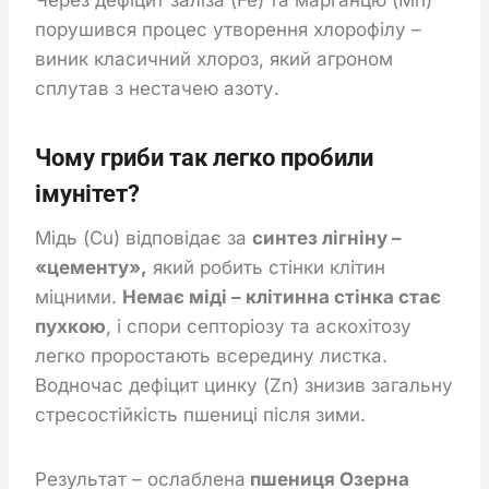
порушився процес утворення хлорофілу –
виник класичний хлороз, який агроном
сплутав з нестачею азоту.
Чому гриби так легко пробили
імунітет?
Мідь (Cu) відповідає за
синтез лігніну –
«цементу»,
який робить стінки клітин
міцними.
Немає міді – клітинна стінка стає
пухкою
, і спори септоріозу та аскохітозу
легко проростають всередину листка.
Водночас дефіцит цинку (Zn) знизив загальну
стресостійкість пшениці після зими.
Результат – ослаблена
пшениця Озерна