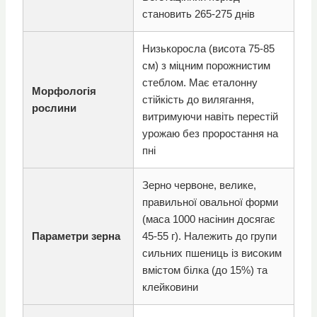
становить 265-275 днів
Низькоросла (висота 75-85
см) з міцним порожнистим
стеблом. Має еталонну
Морфологія
стійкість до вилягання,
рослини
витримуючи навіть перестій
урожаю без проростання на
пні
Зерно червоне, велике,
правильної овальної форми
(маса 1000 насінин досягає
Параметри зерна
45-55 г). Належить до групи
сильних пшениць із високим
вмістом білка (до 15%) та
клейковини