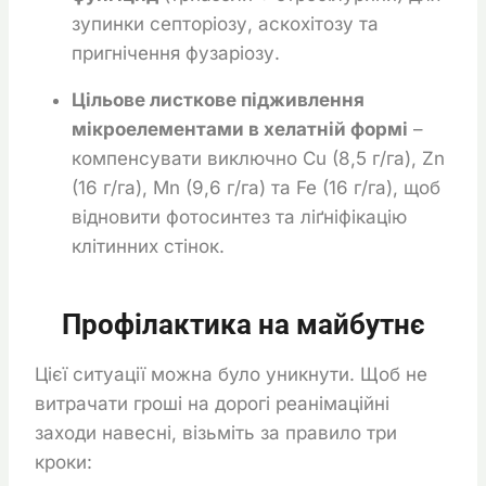
зупинки септоріозу, аскохітозу та
пригнічення фузаріозу.
Цільове листкове підживлення
мікроелементами в хелатній формі
–
компенсувати виключно Cu (8,5 г/га), Zn
(16 г/га), Mn (9,6 г/га) та Fe (16 г/га), щоб
відновити фотосинтез та ліґніфікацію
клітинних стінок.
Профілактика на майбутнє
Цієї ситуації можна було уникнути. Щоб не
витрачати гроші на дорогі реанімаційні
заходи навесні, візьміть за правило три
кроки: