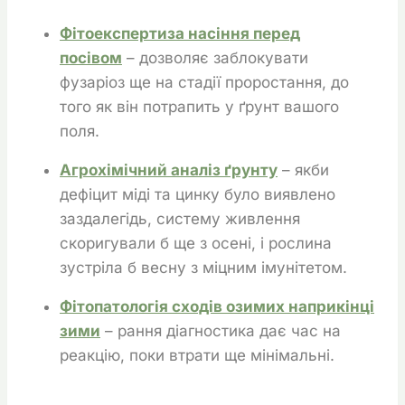
Фітоекспертиза насіння перед
посівом
– дозволяє заблокувати
фузаріоз ще на стадії проростання, до
того як він потрапить у ґрунт вашого
поля.
Агрохімічний аналіз ґрунту
– якби
дефіцит міді та цинку було виявлено
заздалегідь, систему живлення
скоригували б ще з осені, і рослина
зустріла б весну з міцним імунітетом.
Фітопатологія сходів озимих наприкінці
зими
– рання діагностика дає час на
реакцію, поки втрати ще мінімальні.