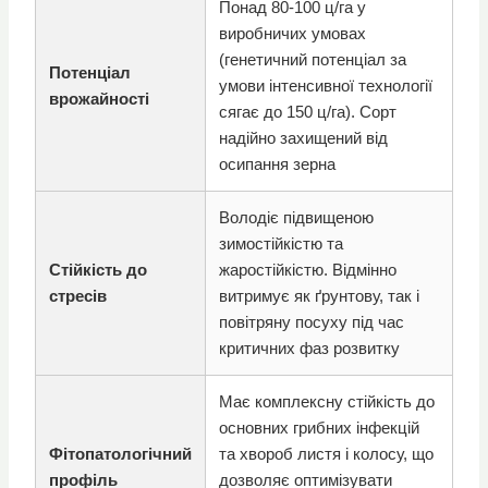
Понад 80-100 ц/га у
виробничих умовах
(генетичний потенціал за
Потенціал
умови інтенсивної технології
врожайності
сягає до 150 ц/га). Сорт
надійно захищений від
осипання зерна
Володіє підвищеною
зимостійкістю та
Стійкість до
жаростійкістю. Відмінно
стресів
витримує як ґрунтову, так і
повітряну посуху під час
критичних фаз розвитку
Має комплексну стійкість до
основних грибних інфекцій
Фітопатологічний
та хвороб листя і колосу, що
профіль
дозволяє оптимізувати