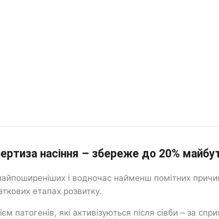
пертиза насіння – збереже до 20% майбу
з найпоширеніших і водночас найменш помітних причин
ткових етапах розвитку.
єм патогенів, які активізуються після сівби – за сп