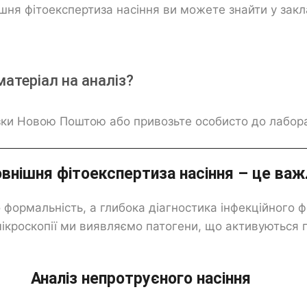
шня фітоекспертиза насіння ви можете знайти у зак
матеріал на аналіз?
ки Новою Поштою або привозьте особисто до лаборат
внішня фітоекспертиза насіння
–
це важ
о формальність, а глибока діагностика інфекційного
ікроскопії ми виявляємо патогени, що активуються
Аналіз непротруєного насіння