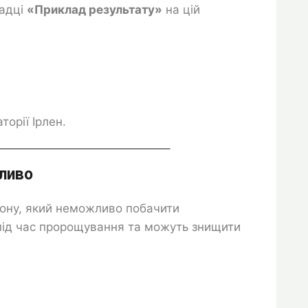
ладці
«Приклад результату»
на цій
орії Ірлен.
ливо
 фону, який неможливо побачити
 під час пророщування та можуть знищити