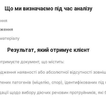
Що ми визначаємо під час аналізу
іння
аження
 матеріалу
Результат, який отримує клієнт
 отримуєте документ, що містить:
ження наявності або абсолютної відсутності зовнішн
ених патогенів (міцелію, спор), ідентифікованих під
дації щодо вибору діючих речовин протруйників, як