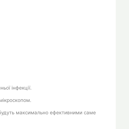
ьої інфекції.
 мікроскопом.
і будуть максимально ефективними саме