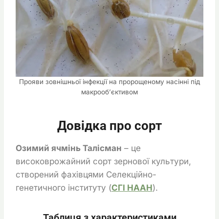
Прояви зовнішньої інфекції на пророщеному насінні під
макрооб’єктивом
Довідка про сорт
Озимий ячмінь Талісман
– це
високоврожайний сорт зернової культури,
створений фахівцями Селекційно-
генетичного інституту (
СГІ НААН
).
Таблиця з характеристиками