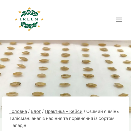
Перейти
до
вмісту
Головна
/
Блог
/
Практика • Кейси
/
Озимий ячмінь
Талісман: аналіз насіння та порівняння із сортом
Паладін