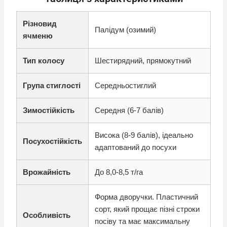
Різновид
Палідум (озимий)
ячменю
Тип колосу
Шестирядний, прямокутний
Група стиглості
Середньостиглий
Зимостійкість
Середня (6-7 балів)
Висока (8-9 балів), ідеально
Посухостійкість
адаптований до посухи
Врожайність
До 8,0-8,5 т/га
Форма дворучки. Пластичний
сорт, який прощає пізні строки
Особливість
посіву та має максимальну