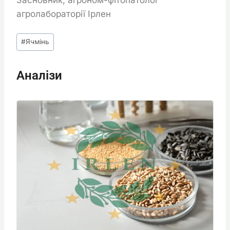
агролабораторії Ірлен
Позначки
#
Ячмінь
запису:
Аналізи