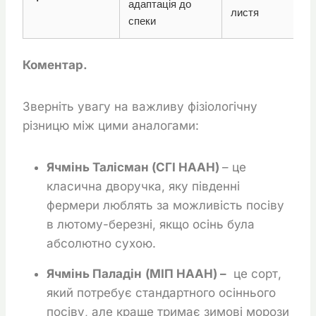
адаптація до
листя
спеки
Коментар.
Зверніть увагу на важливу фізіологічну
різницю між цими аналогами:
Ячмінь Талісман (СГІ НААН)
– це
класична дворучка, яку південні
фермери люблять за можливість посіву
в лютому-березні, якщо осінь була
абсолютно сухою.
Ячмінь Паладін
(МІП НААН) –
це сорт,
який потребує стандартного осіннього
посіву, але краще тримає зимові морози