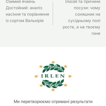
Озимий ячмінь
Ілюзія та причини
Записів
Достойний: аналіз
посухи: чому
насіння та порівняння
соняшник на
із сортом Валькірія
сусідньому полі
росте, а на твоєму
гине
Ми перетворюємо отримані результати