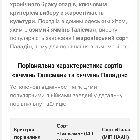
хронічного браку опадів, ключовим
критерієм вибору є жаростійкість
культури
. Поряд із відомим одеським хітом,
яким є
озимий ячмінь Талісман
, високу
популярність завоював і
миронівський сорт
Паладін
, тому для порівняння візьмемо його.
Порівняльна характеристика сортів
«ячмінь Талісман» та «ячмінь Паладін»
Усі ключові відмінності між цими
популярними лінійками зведені у детальну
порівняльну таблицю.
Сорт
Критерій
Сорт «Паладін»
«Талісман» (СГІ
порівняння
(МІП НААН)