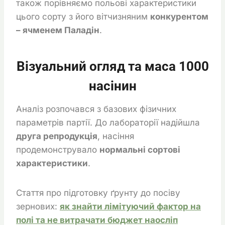
також порівняємо польові характеристики
цього сорту з його вітчизняним
конкурентом
– ячменем Паладін
.
Візуальний огляд та маса 1000
насінин
Аналіз розпочався з базових фізичних
параметрів партії. До лабораторії надійшла
друга репродукція
, насіння
продемонструвало
нормальні сортові
характеристики
.
Стаття про підготовку ґрунту до посіву
зернових:
як знайти лімітуючий фактор на
полі та не витрачати бюджет наосліп