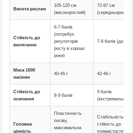
105-120 см
72-87 см
Висота рослин
(високорослий)
(середньорослий
6-7 балів
(потребує
Стійкість до
регуляторів
7-8 балів (добра)
вилягання
росту в хороші
роки)
Маса 1000
40-45 г
42-46 г
насінин
Стійкість до
9 балів
8-9 балів
осипання
(екстремальна)
Пластичність
Стабільність,
посіву,
Головна
стійкість до
максимальна
цінність
плямистостей