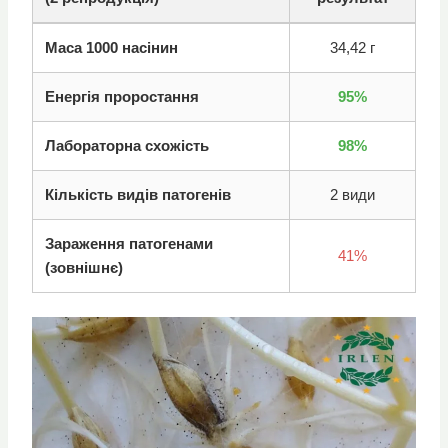
Маса 1000 насінин
34,42 г
Енергія проростання
95%
Лабораторна схожість
98%
Кількість видів патогенів
2 види
Зараження патогенами
41%
(зовнішнє)