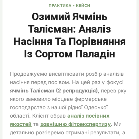
ПРАКТИКА • КЕЙСИ
Озимий Ячмінь
Талісман: Аналіз
Насіння Та Порівняння
Із Сортом Паладін
Продовжуємо висвітлювати розбір аналізів
насіння перед посівом. На цей раз у фокусі
ячмінь Талісман (2 репродукція)
, перевірку
якого замовило місцеве фермерське
господарство з нашої рідної Одеської
області. Клієнт обрав
аналіз посівних
якостей
та
зовнішню фітоекспертизу
. Ми
детально розберемо отримані результати, а