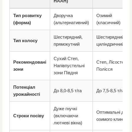
НААН)
Тип розвитку
Дворучка
Озимий
(форма)
(альтернативний)
(класичний)
Шестирядний,
Шестирядний,
Тип колосу
прямокутний
циліндричний
Сухий Степ,
Рекомендовані
Степ, Лісостеп,
Напівпустельні
зони
Полісся
зони Півдня
Потенціал
До 8,0-8,5 т/га
До 7,5-8,5 т/га
урожайності
Дуже гнучкі
Оптимальні для
Строки посіву
(включаючи
озимого клину
лютневі вікна)