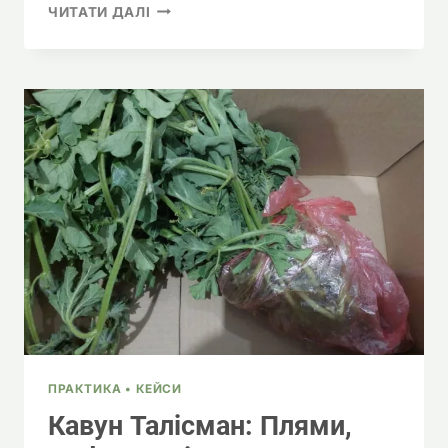
ЧОМУ
ЧИТАТИ ДАЛІ
КАВУН
КАРІСТАН
МАСОВО
СКИДАЄ
ЗАВ’ЯЗЬ:
НЕДОРОЗВИНЕНЕ
КОРІННЯ
ТА
ДЕФОРМАЦІЯ
ЛИСТЯ
ПРАКТИКА • КЕЙСИ
Кавун Талісман: Плями,