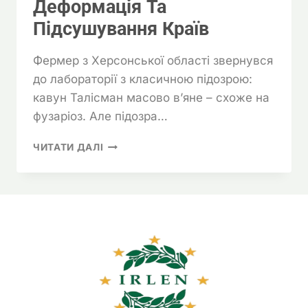
Деформація Та
Підсушування Країв
Фермер з Херсонської області звернувся
до лабораторії з класичною підозрою:
кавун Талісман масово в’яне – схоже на
фузаріоз. Але підозра…
КАВУН
ЧИТАТИ ДАЛІ
ТАЛІСМАН:
ПЛЯМИ,
ДЕФОРМАЦІЯ
ТА
ПІДСУШУВАННЯ
КРАЇВ