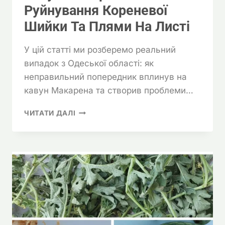
Руйнування Кореневої
Шийки Та Плями На Листі
У цій статті ми розберемо реальний
випадок з Одеської області: як
неправильний попередник вплинув на
кавун Макарена та створив проблеми…
КАВУН
ЧИТАТИ ДАЛІ
МАКАРЕНА:
РУЙНУВАННЯ
КОРЕНЕВОЇ
ШИЙКИ
ТА
ПЛЯМИ
НА
ЛИСТІ