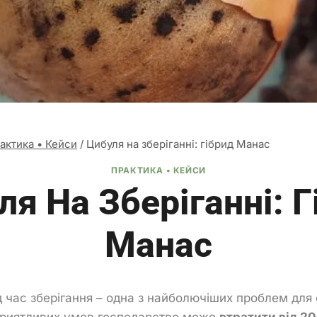
актика • Кейси
/
Цибуля на зберіганні: гібрид Манас
ПРАКТИКА • КЕЙСИ
ля На Зберіганні: Г
Манас
ід час зберігання – одна з найболючіших проблем для
приятливих умов господарство може
втратити від 2