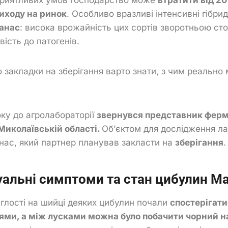
иходу на ринок
. Особливо вразливі інтенсивні гібри
анас
: висока врожайність цих сортів зворотньою с
ість до патогенів.
 закладки на зберігання варто знати, з чим реально
оку до агролабораторії
звернувся представник фер
Миколаївській області.
Об’єктом для дослідження ла
анас, який партнер планував закласти на
зберігання
.
уальні симптоми та стан цибулин М
иглості на шийці деяких цибулин почали
спостерігати
ями, а між лусками можна було побачити чорний н