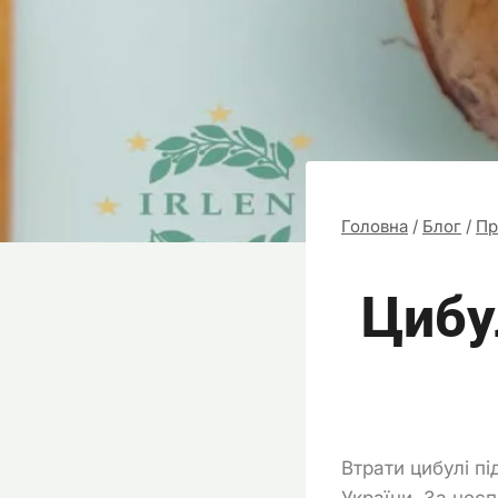
Головна
/
Блог
/
Пр
Цибу
Втрати цибулі п
України. За нес