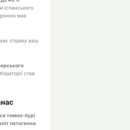
ди іспанського
тороною має
 має справу ваш
мерського
бораторії став
анас
ся темно-бурі
аліт патогенна
.