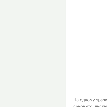
На одному зразк
соковитої луски