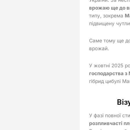
врожаю ще до в
типу, зокрема
М
підвищену чутлив
Саме тому ще до
врожай.
У жовтні 2025 р
господарства з 
гібрид цибулі М
Віз
У фазі повної ст
розпливчасті пл