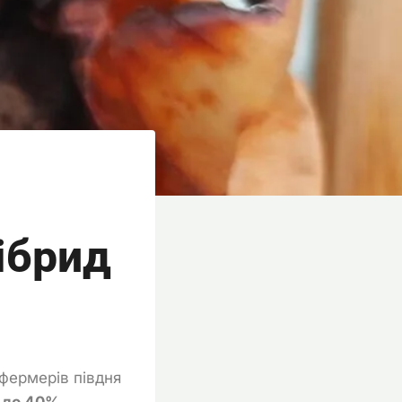
ібрид
 фермерів півдня
0 до 40%