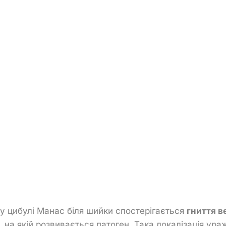
у цибулі Манас біля шийки спостерігається
гниття в
, на якій розвивається патоген. Така локалізація ура